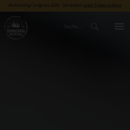
Biohacking Congress 2026 - Sei dabei!
Jetzt Ticket sichern