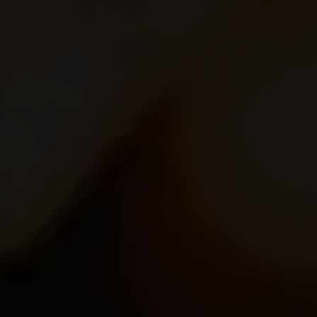
Verwendung zustimmen (z. B. für Google Maps).
Über die Auswahl bestimmter Cookies in den
Akkordeon-Elementen können Sie wählen, ob Sie
"nur wesentliche Cookies ", "alle Cookies
akzeptieren" oder "individuelle Cookie-
Einstellungen speichern" möchten.
Die Zustimmung zur Verwendung von nicht
essentiellen Cookies ist freiwillig. Sie können Ihre
Einstellungen auch nachträglich über die
Schaltfläche "Cookie-Einstellungen" ändern, die
Sie im Fußbereich der Seite finden. Ergänzende
Informationen finden Sie in unseren
Datenschutzbestimmungen.
Wir nutzen Google Analytics, um eine
kontinuierliche Analyse und statistische
Auswertung der Website zu erhalten, um die