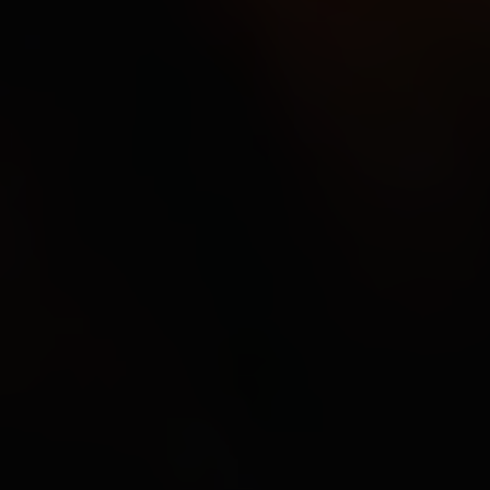
Website und das Nutzererlebnis zu verbessern.
Dabei wird das Nutzerverhalten an Google LLC
übermittelt und die besuchten Seiten, die
Verweildauer auf der Seite und die Interaktion
verarbeitet, die von Google zu eigenen Zwecken,
zur Profilbildung und zur Verknüpfung mit anderen
Nutzungsdaten verwendet werden.
Indem Sie das mit den Google-Diensten
verbundene Cookie akzeptieren, stimmen Sie
gemäß Art. 49 Abs.. 1 S. 1 lit. a DSGVO ein, dass Ihre
Daten in den USA durch Google verarbeitet werden.
Die USA werden vom Europäischen Gerichtshof als
ein Land mit einem nach EU-Standards
unzureichenden Datenschutzniveau eingestuft.
Es besteht insbesondere das Risiko, dass Ihre
Daten von US-Behörden zu Kontroll- und
Überwachungszwecken, möglicherweise ohne