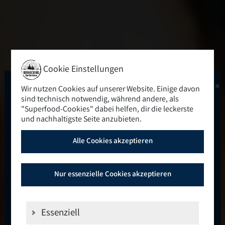
Cookie Einstellungen
×
Wir nutzen Cookies auf unserer Website. Einige davon
Das Highlight des Jahres
sind technisch notwendig, während andere, als
"Superfood-Cookies" dabei helfen, dir die leckerste
2026
und nachhaltigste Seite anzubieten.
Alle Cookies akzeptieren
11. bis 13. September 2026
Nur essenzielle Cookies akzeptieren
🚨
🚨
Stell dir vor, du verbringst drei Tage mit
Menschen, die deine Begeisterung für
Essenziell