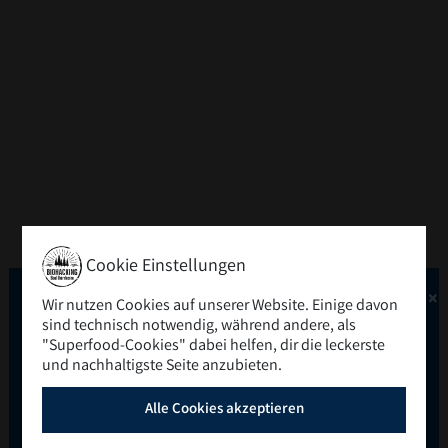
Cookie Einstellungen
×
Wir nutzen Cookies auf unserer Website. Einige davon
Das Highlight des Jahres
sind technisch notwendig, während andere, als
"Superfood-Cookies" dabei helfen, dir die leckerste
2026
und nachhaltigste Seite anzubieten.
Alle Cookies akzeptieren