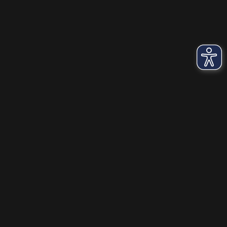
unzureichenden Datenschutzniveau eingestuft.
Es besteht insbesondere das Risiko, dass Ihre
Daten von US-Behörden zu Kontroll- und
Überwachungszwecken, möglicherweise ohne
Rechtsmittel, verarbeitet werden. Wenn Sie auf "Nur
essenzielle Cookies akzeptieren" klicken, findet die
oben beschriebene Übertragung nicht statt.