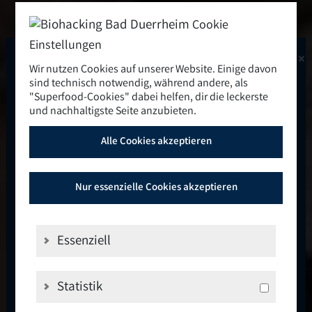
Cookie
Einstellungen
×
Das Highlight des Jahres
Wir nutzen Cookies auf unserer Website. Einige davon
sind technisch notwendig, während andere, als
"Superfood-Cookies" dabei helfen, dir die leckerste
2026
und nachhaltigste Seite anzubieten.
Alle Cookies akzeptieren
11. bis 13. September 2026
🚨
🚨
Nur essenzielle Cookies akzeptieren
Stell dir vor, du verbringst drei Tage mit
Menschen, die deine Begeisterung für
Essenziell
Gesundheit, persönliches Wachstum und
neue Erfahrungen teilen.
Statistik
Inspirierende Speaker. Praxisnahe