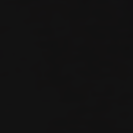
Akkordeon-Elementen können Sie wählen, ob Sie
"nur wesentliche Cookies ", "alle Cookies
akzeptieren" oder "individuelle Cookie-
Einstellungen speichern" möchten.
Die Zustimmung zur Verwendung von nicht
essentiellen Cookies ist freiwillig. Sie können Ihre
Einstellungen auch nachträglich über die
Schaltfläche "Cookie-Einstellungen" ändern, die
Sie im Fußbereich der Seite finden. Ergänzende
Informationen finden Sie in unseren
Datenschutzbestimmungen.
Wir nutzen Google Analytics, um eine
kontinuierliche Analyse und statistische
Auswertung der Website zu erhalten, um die
Website und das Nutzererlebnis zu verbessern.
Dabei wird das Nutzerverhalten an Google LLC
übermittelt und die besuchten Seiten, die