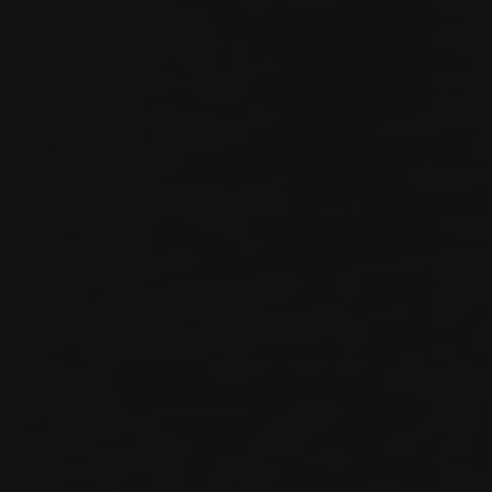
Verweildauer auf der Seite und die Interaktion
verarbeitet, die von Google zu eigenen Zwecken,
zur Profilbildung und zur Verknüpfung mit anderen
Nutzungsdaten verwendet werden.
Indem Sie das mit den Google-Diensten
verbundene Cookie akzeptieren, stimmen Sie
gemäß Art. 49 Abs.. 1 S. 1 lit. a DSGVO ein, dass Ihre
Daten in den USA durch Google verarbeitet werden.
Die USA werden vom Europäischen Gerichtshof als
ein Land mit einem nach EU-Standards
unzureichenden Datenschutzniveau eingestuft.
Es besteht insbesondere das Risiko, dass Ihre
Daten von US-Behörden zu Kontroll- und
Überwachungszwecken, möglicherweise ohne
Rechtsmittel, verarbeitet werden. Wenn Sie auf "Nur
essenzielle Cookies akzeptieren" klicken, findet die
oben beschriebene Übertragung nicht statt.