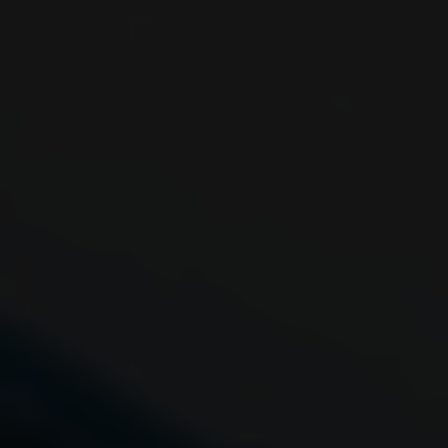
Datenschutzbestimmungen.
Wir nutzen Google Analytics, um eine
kontinuierliche Analyse und statistische
Auswertung der Website zu erhalten, um die
Website und das Nutzererlebnis zu verbessern.
Dabei wird das Nutzerverhalten an Google LLC
übermittelt und die besuchten Seiten, die
Verweildauer auf der Seite und die Interaktion
verarbeitet, die von Google zu eigenen Zwecken,
zur Profilbildung und zur Verknüpfung mit anderen
Nutzungsdaten verwendet werden.
Indem Sie das mit den Google-Diensten
verbundene Cookie akzeptieren, stimmen Sie
gemäß Art. 49 Abs.. 1 S. 1 lit. a DSGVO ein, dass Ihre
Daten in den USA durch Google verarbeitet werden.
Die USA werden vom Europäischen Gerichtshof als
ein Land mit einem nach EU-Standards