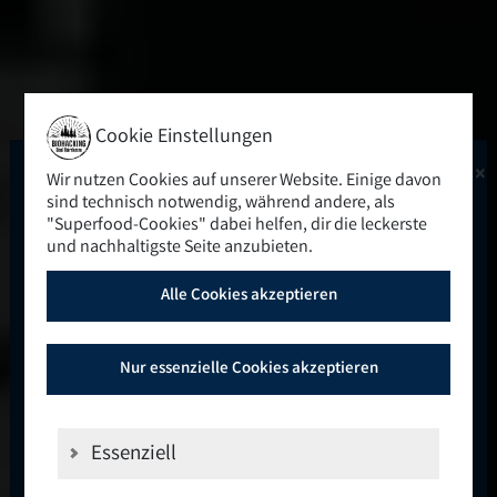
Cookie Einstellungen
×
Wir nutzen Cookies auf unserer Website. Einige davon
Das Highlight des Jahres
sind technisch notwendig, während andere, als
"Superfood-Cookies" dabei helfen, dir die leckerste
2026
und nachhaltigste Seite anzubieten.
Alle Cookies akzeptieren
11. bis 13. September 2026
Nur essenzielle Cookies akzeptieren
🚨
🚨
Stell dir vor, du verbringst drei Tage mit
Menschen, die deine Begeisterung für
Essenziell
Gesundheit, persönliches Wachstum und