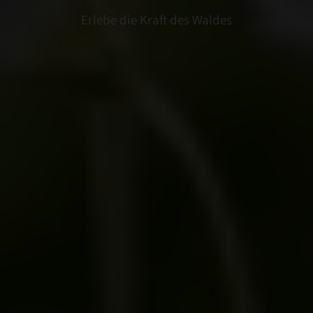
Cookies sind absolut notwendig, um unsere
Erlebe die Kraft des Waldes
Website zu betreiben ("essential"). Alle anderen
Cookies werden nur gesetzt, wenn Sie ihrer
Verwendung zustimmen (z. B. für Google Maps).
Über die Auswahl bestimmter Cookies in den
Akkordeon-Elementen können Sie wählen, ob Sie
"nur wesentliche Cookies ", "alle Cookies
akzeptieren" oder "individuelle Cookie-
Einstellungen speichern" möchten.
Die Zustimmung zur Verwendung von nicht
essentiellen Cookies ist freiwillig. Sie können Ihre
Einstellungen auch nachträglich über die
Schaltfläche "Cookie-Einstellungen" ändern, die
Sie im Fußbereich der Seite finden. Ergänzende
Informationen finden Sie in unseren
Datenschutzbestimmungen.