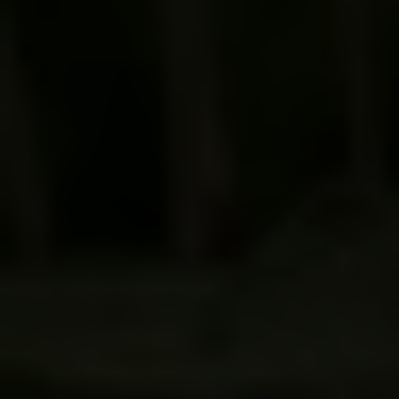
Es besteht insbesondere das Risiko, dass Ihre
Daten von US-Behörden zu Kontroll- und
Überwachungszwecken, möglicherweise ohne
Rechtsmittel, verarbeitet werden. Wenn Sie auf "Nur
essenzielle Cookies akzeptieren" klicken, findet die
oben beschriebene Übertragung nicht statt.