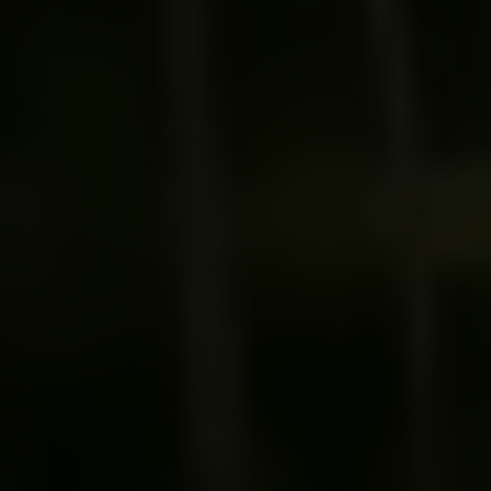
Wir nutzen Google Analytics, um eine
kontinuierliche Analyse und statistische
Auswertung der Website zu erhalten, um die
Website und das Nutzererlebnis zu verbessern.
Dabei wird das Nutzerverhalten an Google LLC
übermittelt und die besuchten Seiten, die
Verweildauer auf der Seite und die Interaktion
verarbeitet, die von Google zu eigenen Zwecken,
zur Profilbildung und zur Verknüpfung mit anderen
Nutzungsdaten verwendet werden.
Indem Sie das mit den Google-Diensten
verbundene Cookie akzeptieren, stimmen Sie
gemäß Art. 49 Abs.. 1 S. 1 lit. a DSGVO ein, dass Ihre
Daten in den USA durch Google verarbeitet werden.
Die USA werden vom Europäischen Gerichtshof als
ein Land mit einem nach EU-Standards
unzureichenden Datenschutzniveau eingestuft.