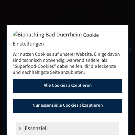
Cookie
Einstellungen
×
Das Highlight des Jahres
Wir nutzen Cookies auf unserer Website. Einige davon
sind technisch notwendig, während andere, als
"Superfood-Cookies" dabei helfen, dir die leckerste
2026
und nachhaltigste Seite anzubieten.
Alle Cookies akzeptieren
11. bis 13. September 2026
🚨
🚨
Nur essenzielle Cookies akzeptieren
Stell dir vor, du verbringst drei Tage mit
Menschen, die deine Begeisterung für
Essenziell
Gesundheit, persönliches Wachstum und